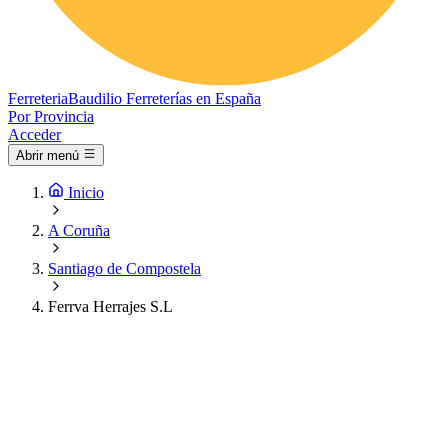
Ferreteria
Baudilio
Ferreterías en España
Por Provincia
Acceder
Abrir menú
Inicio
A Coruña
Santiago de Compostela
Ferrva Herrajes S.L