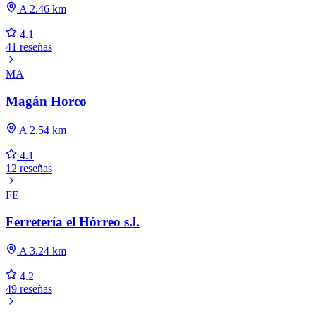
A 2.46 km
4.1
41 reseñas
MA
Magán Horco
A 2.54 km
4.1
12 reseñas
FE
Ferretería el Hórreo s.l.
A 3.24 km
4.2
49 reseñas