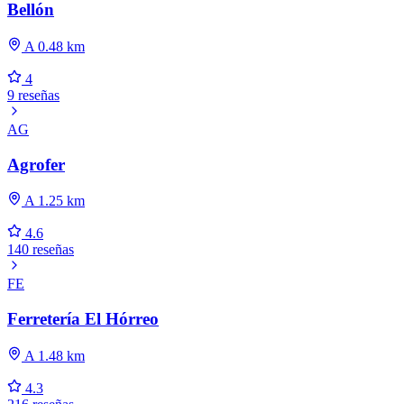
Bellón
A 0.48 km
4
9 reseñas
AG
Agrofer
A 1.25 km
4.6
140 reseñas
FE
Ferretería El Hórreo
A 1.48 km
4.3