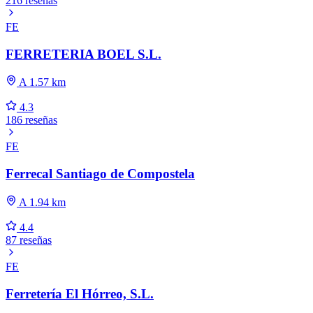
216 reseñas
FE
FERRETERIA BOEL S.L.
A 1.57 km
4.3
186 reseñas
FE
Ferrecal Santiago de Compostela
A 1.94 km
4.4
87 reseñas
FE
Ferretería El Hórreo, S.L.