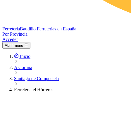
Ferreteria
Baudilio
Ferreterías en España
Por Provincia
Acceder
Abrir menú
Inicio
A Coruña
Santiago de Compostela
Ferretería el Hórreo s.l.