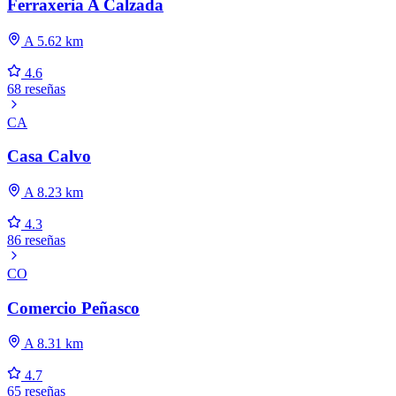
Ferraxeria A Calzada
A 5.62 km
4.6
68 reseñas
CA
Casa Calvo
A 8.23 km
4.3
86 reseñas
CO
Comercio Peñasco
A 8.31 km
4.7
65 reseñas