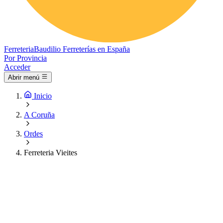
Ferreteria
Baudilio
Ferreterías en España
Por Provincia
Acceder
Abrir menú
Inicio
A Coruña
Ordes
Ferreteria Vieites