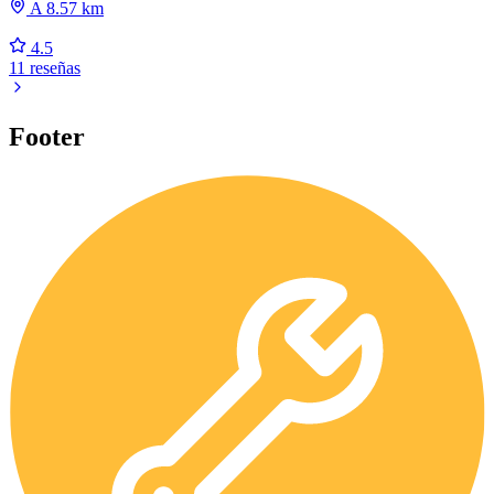
A 8.57 km
4.5
11 reseñas
Footer