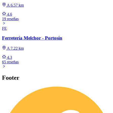
A 6.57 km
4.6
19 reseñas
FE
Ferretería Melchor - Portosín
A 7.22 km
4.3
65 reseñas
Footer