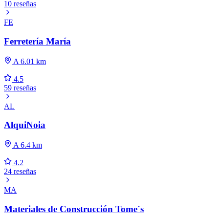
10 reseñas
FE
Ferretería María
A 6.01 km
4.5
59 reseñas
AL
AlquiNoia
A 6.4 km
4.2
24 reseñas
MA
Materiales de Construcción Tome´s