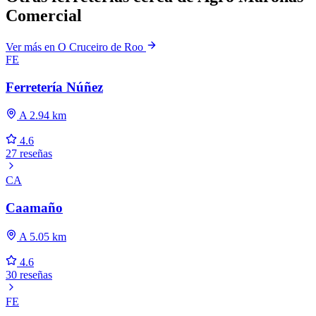
Comercial
Ver más en O Cruceiro de Roo
FE
Ferretería Núñez
A 2.94 km
4.6
27 reseñas
CA
Caamaño
A 5.05 km
4.6
30 reseñas
FE