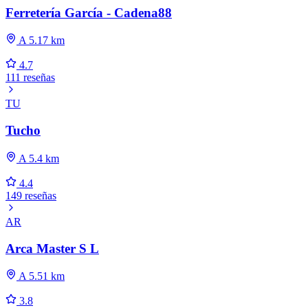
Ferretería García - Cadena88
A 5.17 km
4.7
111 reseñas
TU
Tucho
A 5.4 km
4.4
149 reseñas
AR
Arca Master S L
A 5.51 km
3.8