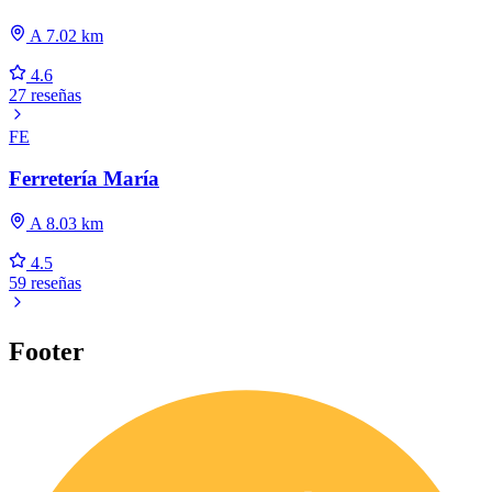
A 7.02 km
4.6
27 reseñas
FE
Ferretería María
A 8.03 km
4.5
59 reseñas
Footer