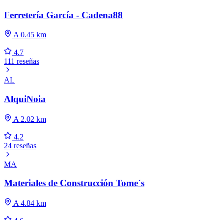
Ferretería García - Cadena88
A 0.45 km
4.7
111 reseñas
AL
AlquiNoia
A 2.02 km
4.2
24 reseñas
MA
Materiales de Construcción Tome´s
A 4.84 km