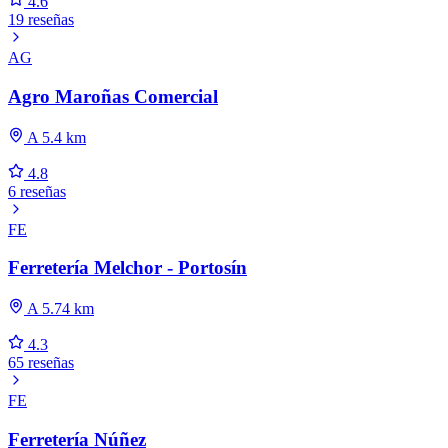
4.6
19 reseñas
AG
Agro Maroñas Comercial
A 5.4 km
4.8
6 reseñas
FE
Ferretería Melchor - Portosín
A 5.74 km
4.3
65 reseñas
FE
Ferretería Núñez