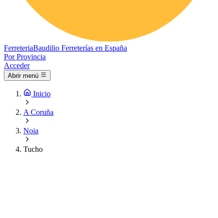
Ferreteria
Baudilio
Ferreterías en España
Por Provincia
Acceder
Abrir menú
Inicio
A Coruña
Noia
Tucho