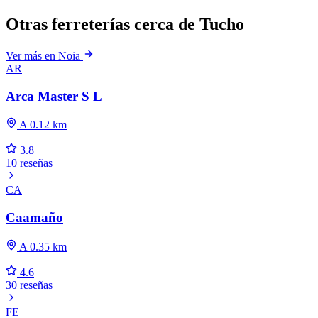
Otras ferreterías cerca de Tucho
Ver más en Noia
AR
Arca Master S L
A 0.12 km
3.8
10 reseñas
CA
Caamaño
A 0.35 km
4.6
30 reseñas
FE