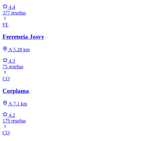
4.4
377 reseñas
FE
Ferreteria Josvy
A 5.28 km
4.3
75 reseñas
CO
Corplama
A 7.1 km
4.2
179 reseñas
CO