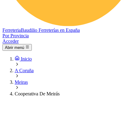
Ferreteria
Baudilio
Ferreterías en España
Por Provincia
Acceder
Abrir menú
Inicio
A Coruña
Meiras
Cooperativa De Meirás