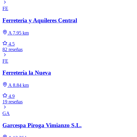
FE
Ferreteria y Aquileres Central
A 7.95 km
4.5
82 reseñas
FE
Ferretería la Nueva
A 8.84 km
4.9
19 reseñas
GA
Garcespa Piroga Vimianzo S.L.