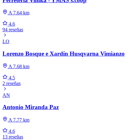
Ferreteria Vimka - YMAS s.coop
A 7.64 km
4.6
94 reseñas
LO
Lorenzo Bosque e Xardín Husqvarna Vimianzo
A 7.68 km
4.5
2 reseñas
AN
Antonio Miranda Paz
A 7.77 km
4.6
13 reseñas