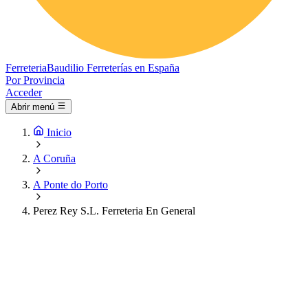
Ferreteria
Baudilio
Ferreterías en España
Por Provincia
Acceder
Abrir menú
Inicio
A Coruña
A Ponte do Porto
Perez Rey S.L. Ferreteria En General