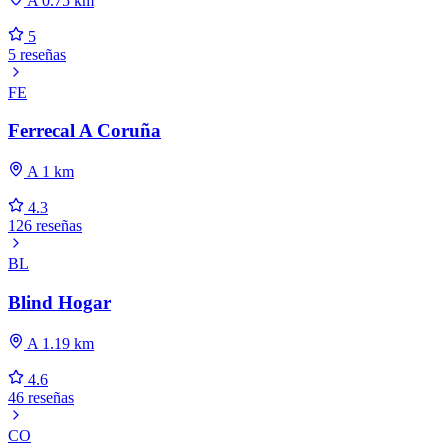
A 0.75 km
5
5 reseñas
FE
Ferrecal A Coruña
A 1 km
4.3
126 reseñas
BL
Blind Hogar
A 1.19 km
4.6
46 reseñas
CO