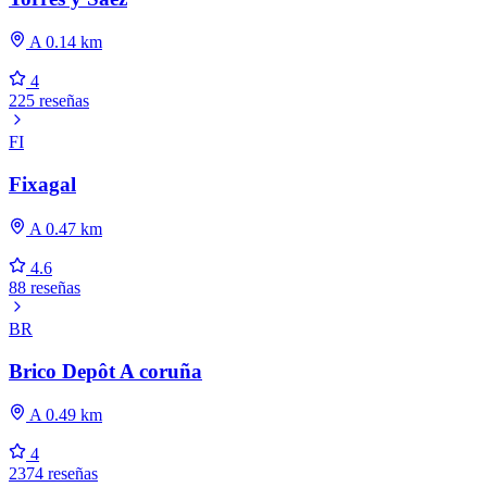
A 0.14 km
4
225 reseñas
FI
Fixagal
A 0.47 km
4.6
88 reseñas
BR
Brico Depôt A coruña
A 0.49 km
4
2374 reseñas