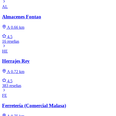
AL
Almacenes Fontao
A 0.66 km
4.5
16 reseñas
HE
Herrajes Rey
A 0.72 km
4.5
383 reseñas
FE
Ferretería (Comercial Malasa)