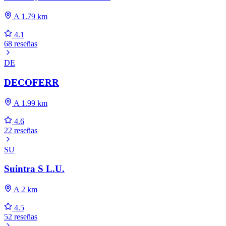
A 1.79 km
4.1
68 reseñas
DE
DECOFERR
A 1.99 km
4.6
22 reseñas
SU
Suintra S L.U.
A 2 km
4.5
52 reseñas