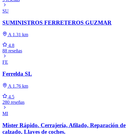
SU
SUMINISTROS FERRETEROS GUZMAR
A 1.31 km
4.8
88 reseñas
FE
Ferrelda SL
A 1.76 km
4.5
280 reseñas
MI
Mister Rápido. Cerrajería, Afilado, Reparación de
calzado, Llaves de coches.