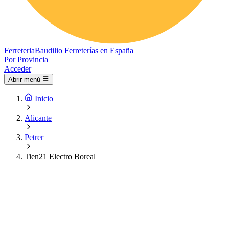
Ferreteria
Baudilio
Ferreterías en España
Por Provincia
Acceder
Abrir menú
Inicio
Alicante
Petrer
Tien21 Electro Boreal