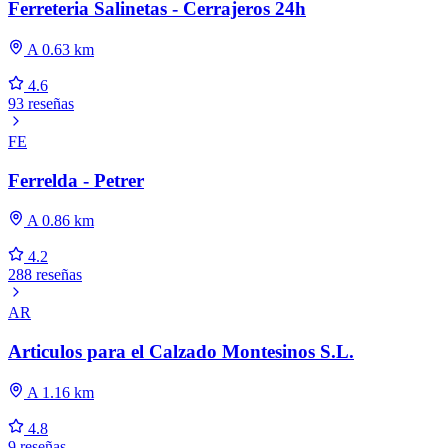
Ferreteria Salinetas - Cerrajeros 24h
A 0.63 km
4.6
93 reseñas
FE
Ferrelda - Petrer
A 0.86 km
4.2
288 reseñas
AR
Articulos para el Calzado Montesinos S.L.
A 1.16 km
4.8
9 reseñas