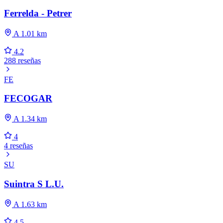
Ferrelda - Petrer
A 1.01 km
4.2
288 reseñas
FE
FECOGAR
A 1.34 km
4
4 reseñas
SU
Suintra S L.U.
A 1.63 km
4.5