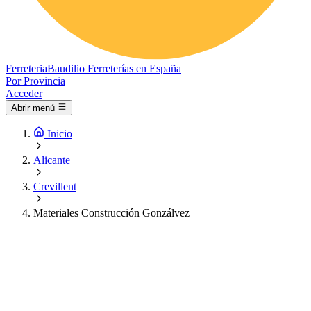
Ferreteria
Baudilio
Ferreterías en España
Por Provincia
Acceder
Abrir menú
Inicio
Alicante
Crevillent
Materiales Construcción Gonzálvez