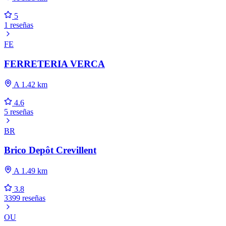
5
1 reseñas
FE
FERRETERIA VERCA
A 1.42 km
4.6
5 reseñas
BR
Brico Depôt Crevillent
A 1.49 km
3.8
3399 reseñas
OU