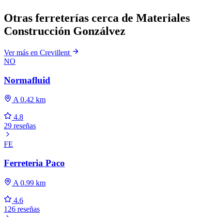
Otras ferreterías cerca de Materiales
Construcción Gonzálvez
Ver más en Crevillent
NO
Normafluid
A 0.42 km
4.8
29 reseñas
FE
Ferreteria Paco
A 0.99 km
4.6
126 reseñas