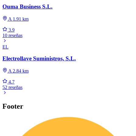
Ouma Business S.L.
A 1.91 km
3.9
10 reseñas
EL
Electrollave Suministros, S.L.
A 2.84 km
4.7
52 reseñas
Footer