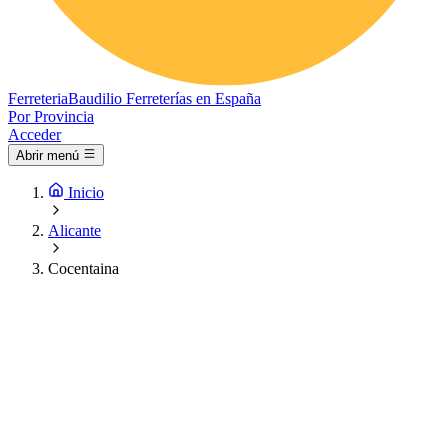
Ferreteria
Baudilio
Ferreterías en España
Por Provincia
Acceder
Abrir menú
Inicio
Alicante
Cocentaina