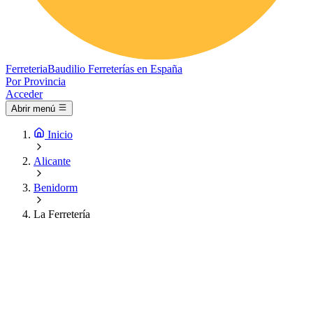
Ferreteria
Baudilio
Ferreterías en España
Por Provincia
Acceder
Abrir menú
Inicio
Alicante
Benidorm
La Ferretería