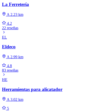
La Ferretería
A 2.23 km
4.2
22 reseñas
EL
Eldeco
A 2.99 km
4.8
83 reseñas
HE
Herramientas para alicatador
A 3.02 km
5