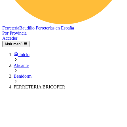
Ferreteria
Baudilio
Ferreterías en España
Por Provincia
Acceder
Abrir menú
Inicio
Alicante
Benidorm
FERRETERIA BRICOFER