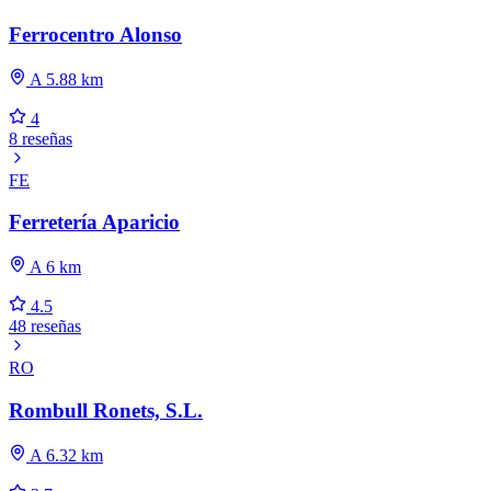
Ferrocentro Alonso
A 5.88 km
4
8 reseñas
FE
Ferretería Aparicio
A 6 km
4.5
48 reseñas
RO
Rombull Ronets, S.L.
A 6.32 km