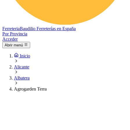
Ferreteria
Baudilio
Ferreterías en España
Por Provincia
Acceder
Abrir menú
Inicio
Alicante
Albatera
Agrogarden Terra