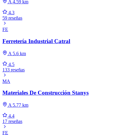
A 4.59 km
4.3
59 reseñas
FE
Ferretería Industrial Catral
A 5.6 km
4.5
133 reseñas
MA
Materiales De Construcción Stanys
A 5.77 km
4.4
17 reseñas
FE