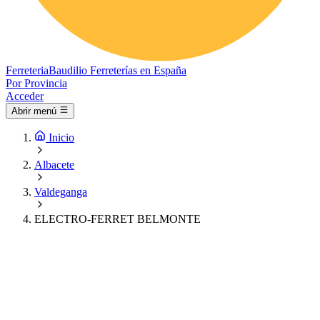
Ferreteria
Baudilio
Ferreterías en España
Por Provincia
Acceder
Abrir menú
Inicio
Albacete
Valdeganga
ELECTRO-FERRET BELMONTE