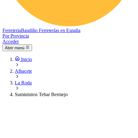
Ferreteria
Baudilio
Ferreterías en España
Por Provincia
Acceder
Abrir menú
Inicio
Albacete
La Roda
Suministros Tebar Bermejo