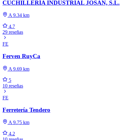
CUCHILLERÍA INDUSTRIAL JOSAN, S.L.
A 9.34 km
4.7
29 reseñas
FE
Ferven RuyCa
A 9.69 km
5
10 reseñas
FE
Ferretería Tendero
A 9.75 km
4.2
10 reseñas