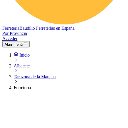
Ferreteria
Baudilio
Ferreterías en España
Por Provincia
Acceder
Abrir menú
Inicio
Albacete
Tarazona de la Mancha
Ferretería