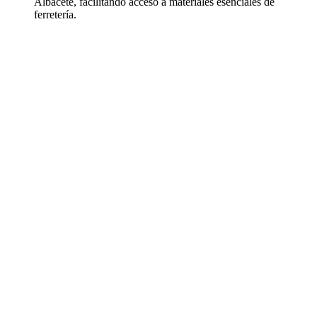
Albacete, facilitando acceso a materiales esenciales de
ferretería.