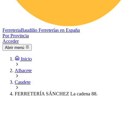
Ferreteria
Baudilio
Ferreterías en España
Por Provincia
Acceder
Abrir menú
Inicio
Albacete
Caudete
FERRETERÍA SÁNCHEZ La cadena 88.