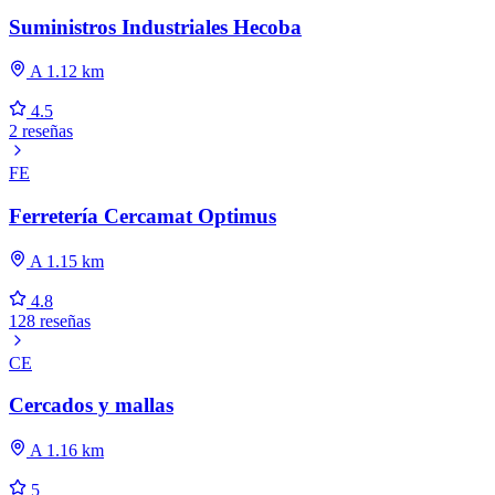
Suministros Industriales Hecoba
A 1.12 km
4.5
2 reseñas
FE
Ferretería Cercamat Optimus
A 1.15 km
4.8
128 reseñas
CE
Cercados y mallas
A 1.16 km
5