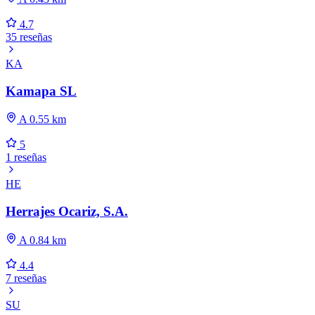
4.7
35 reseñas
KA
Kamapa SL
A 0.55 km
5
1 reseñas
HE
Herrajes Ocariz, S.A.
A 0.84 km
4.4
7 reseñas
SU