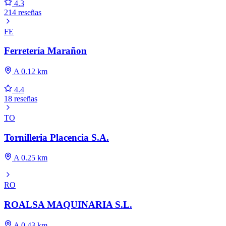
4.3
214 reseñas
FE
Ferretería Marañon
A 0.12 km
4.4
18 reseñas
TO
Tornilleria Placencia S.A.
A 0.25 km
RO
ROALSA MAQUINARIA S.L.
A 0.43 km