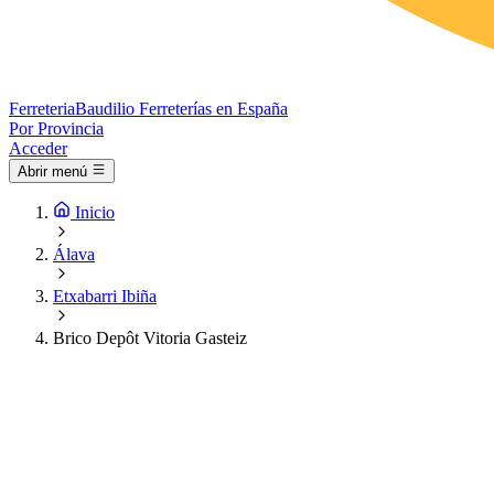
Ferreteria
Baudilio
Ferreterías en España
Por Provincia
Acceder
Abrir menú
Inicio
Álava
Etxabarri Ibiña
Brico Depôt Vitoria Gasteiz