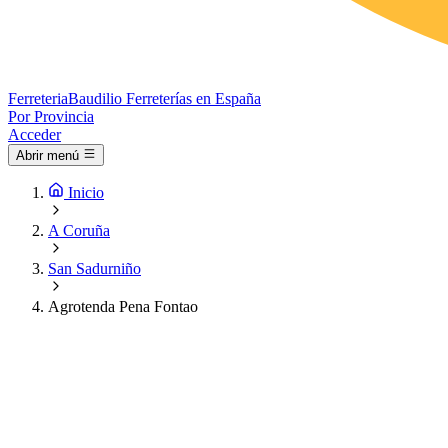
Ferreteria
Baudilio
Ferreterías en España
Por Provincia
Acceder
Abrir menú
Inicio
A Coruña
San Sadurniño
Agrotenda Pena Fontao