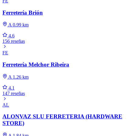
FE
Ferretería Brión
A 0.99 km
4.6
156 reseñas
FE
Ferretería Melchor Ribeira
A 1.26 km
4.1
147 reseñas
AL
ALONVAZ SLU FERRETERIA (HARDWARE
STORE)
A 1.84 km