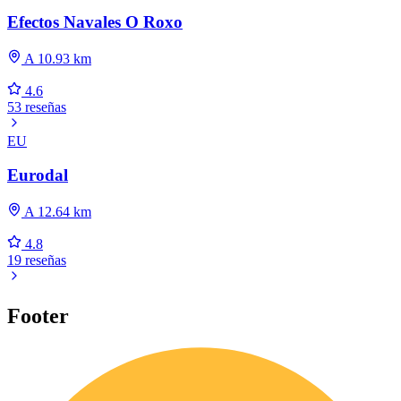
Efectos Navales O Roxo
A 10.93 km
4.6
53 reseñas
EU
Eurodal
A 12.64 km
4.8
19 reseñas
Footer