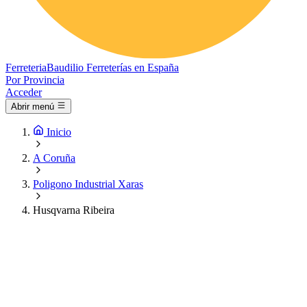
Ferreteria
Baudilio
Ferreterías en España
Por Provincia
Acceder
Abrir menú
Inicio
A Coruña
Poligono Industrial Xaras
Husqvarna Ribeira