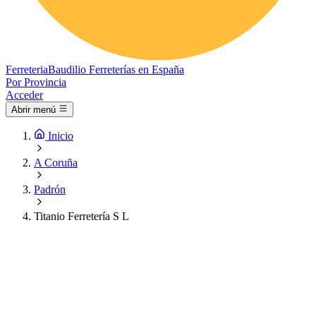
Ferreteria
Baudilio
Ferreterías en España
Por Provincia
Acceder
Abrir menú
Inicio
A Coruña
Padrón
Titanio Ferretería S L