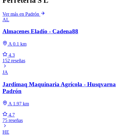
Ferretería S L
Ver más en Padrón
AL
Almacenes Eladio - Cadena88
A 0.1 km
4.3
152 reseñas
JA
Jardimaq Maquinaria Agrícola - Husqvarna
Padrón
A 1.97 km
4.7
75 reseñas
HE