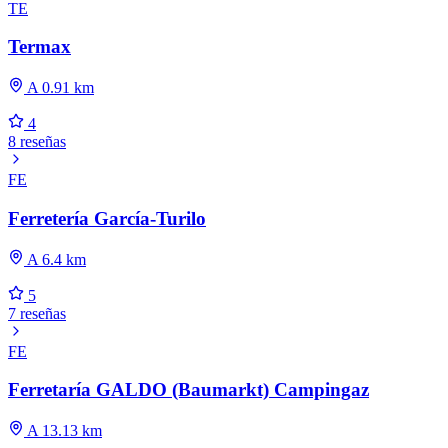
TE
Termax
A 0.91 km
4
8 reseñas
FE
Ferretería García-Turilo
A 6.4 km
5
7 reseñas
FE
Ferretaría GALDO (Baumarkt) Campingaz
A 13.13 km