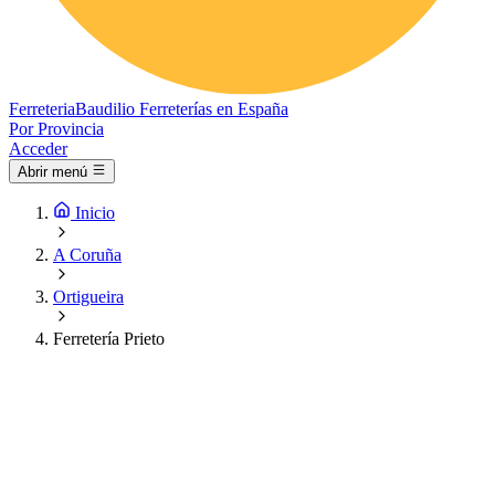
Ferreteria
Baudilio
Ferreterías en España
Por Provincia
Acceder
Abrir menú
Inicio
A Coruña
Ortigueira
Ferretería Prieto