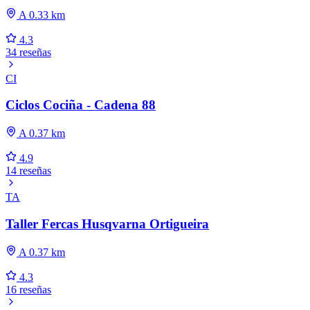
A 0.33 km
4.3
34 reseñas
CI
Ciclos Cociña - Cadena 88
A 0.37 km
4.9
14 reseñas
TA
Taller Fercas Husqvarna Ortigueira
A 0.37 km
4.3
16 reseñas