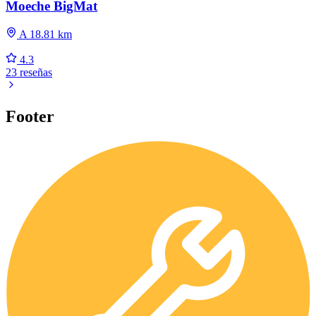
Moeche BigMat
A 18.81 km
4.3
23 reseñas
Footer