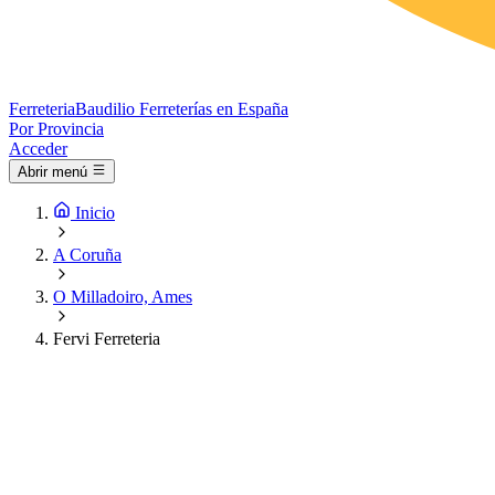
Ferreteria
Baudilio
Ferreterías en España
Por Provincia
Acceder
Abrir menú
Inicio
A Coruña
O Milladoiro, Ames
Fervi Ferreteria