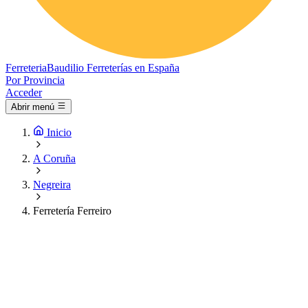
Ferreteria
Baudilio
Ferreterías en España
Por Provincia
Acceder
Abrir menú
Inicio
A Coruña
Negreira
Ferretería Ferreiro