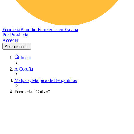
Ferreteria
Baudilio
Ferreterías en España
Por Provincia
Acceder
Abrir menú
Inicio
A Coruña
Malpica, Malpica de Bergantiños
Ferreteria "Cativo"