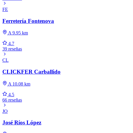
FE
Ferretería Fontenova
A 9.95 km
4.7
39 reseñas
CL
CLICKFER Carballido
A 10.08 km
4.5
66 reseñas
JO
José Ríos López