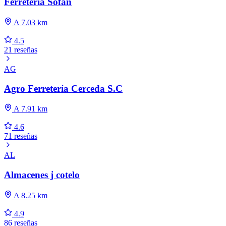
Ferretería Sofán
A 7.03 km
4.5
21 reseñas
AG
Agro Ferretería Cerceda S.C
A 7.91 km
4.6
71 reseñas
AL
Almacenes j cotelo
A 8.25 km
4.9
86 reseñas