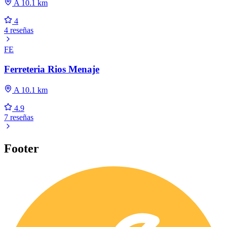
A 10.1 km
4
4 reseñas
FE
Ferreteria Rios Menaje
A 10.1 km
4.9
7 reseñas
Footer