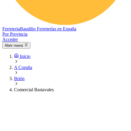
Ferreteria
Baudilio
Ferreterías en España
Por Provincia
Acceder
Abrir menú
Inicio
A Coruña
Brión
Comercial Bastavales