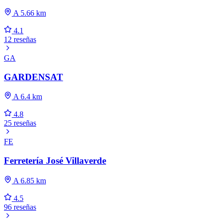
A 5.66 km
4.1
12 reseñas
GA
GARDENSAT
A 6.4 km
4.8
25 reseñas
FE
Ferretería José Villaverde
A 6.85 km
4.5
96 reseñas