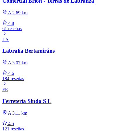
Comercial Brion - Terras de Labranza
A 2.69 km
4.8
61 reseñas
LA
Labralia Bertamiráns
A 3.07 km
4.6
184 reseñas
FE
Ferretería Sindo S L
A 3.11 km
4.5
121 reseñas