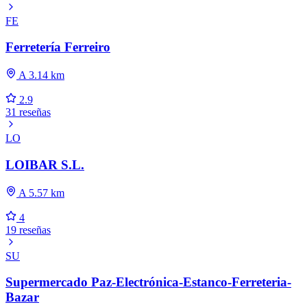
FE
Ferretería Ferreiro
A 3.14 km
2.9
31 reseñas
LO
LOIBAR S.L.
A 5.57 km
4
19 reseñas
SU
Supermercado Paz-Electrónica-Estanco-Ferreteria-
Bazar