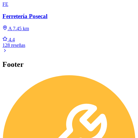
FE
Ferretería Posecal
A 7.45 km
4.4
128 reseñas
Footer