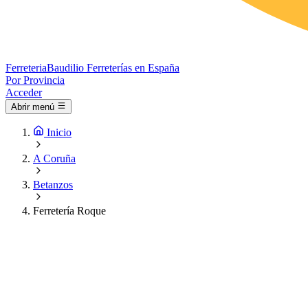
Ferreteria
Baudilio
Ferreterías en España
Por Provincia
Acceder
Abrir menú
Inicio
A Coruña
Betanzos
Ferretería Roque