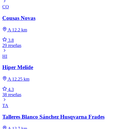
CO
Cousas Novas
A 12.2 km
3.8
29 reseñas
HI
Hiper Melide
A 12.25 km
4.3
38 reseñas
TA
Talleres Blanco Sánchez Husqvarna Frades
A 12.7 km