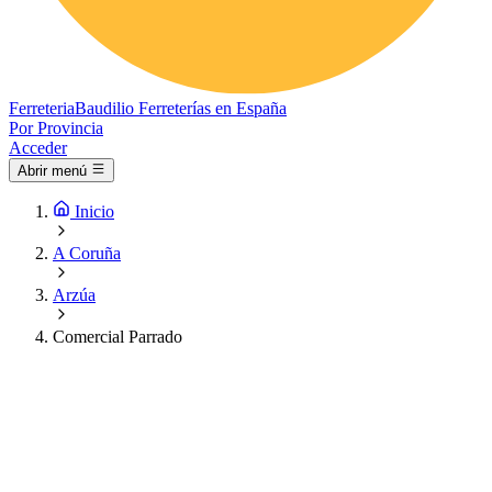
Ferreteria
Baudilio
Ferreterías en España
Por Provincia
Acceder
Abrir menú
Inicio
A Coruña
Arzúa
Comercial Parrado