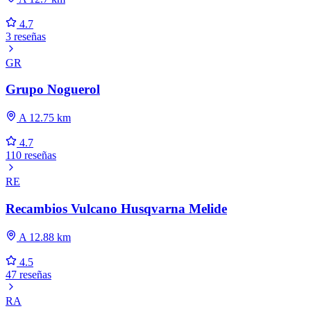
4.7
3 reseñas
GR
Grupo Noguerol
A 12.75 km
4.7
110 reseñas
RE
Recambios Vulcano Husqvarna Melide
A 12.88 km
4.5
47 reseñas
RA