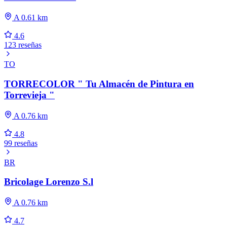
A 0.61 km
4.6
123 reseñas
TO
TORRECOLOR " Tu Almacén de Pintura en
Torrevieja "
A 0.76 km
4.8
99 reseñas
BR
Bricolage Lorenzo S.l
A 0.76 km
4.7