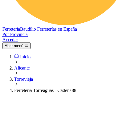
Ferreteria
Baudilio
Ferreterías en España
Por Provincia
Acceder
Abrir menú
Inicio
Alicante
Torrevieja
Ferreteria Torreaguas - Cadena88