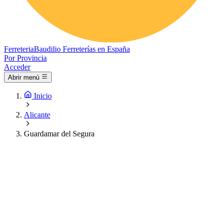
Ferreteria
Baudilio
Ferreterías en España
Por Provincia
Acceder
Abrir menú
Inicio
Alicante
Guardamar del Segura