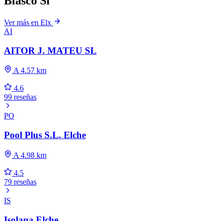
Blasco Sl
Ver más en Elx
AI
AITOR J. MATEU SL
A 4.57 km
4.6
99 reseñas
PO
Pool Plus S.L. Elche
A 4.98 km
4.5
79 reseñas
IS
Isolana Elche