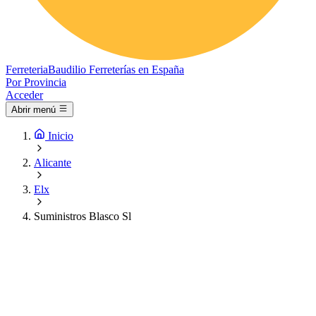
Ferreteria
Baudilio
Ferreterías en España
Por Provincia
Acceder
Abrir menú
Inicio
Alicante
Elx
Suministros Blasco Sl