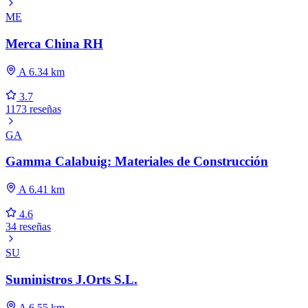
ME
Merca China RH
A 6.34 km
3.7
1173 reseñas
GA
Gamma Calabuig: Materiales de Construcción
A 6.41 km
4.6
34 reseñas
SU
Suministros J.Orts S.L.
A 6.55 km