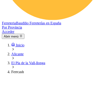
Ferreteria
Baudilio
Ferreterías en España
Por Provincia
Acceder
Abrir menú
Inicio
Alicante
El Pla de la Vall-llonga
Ferrcash