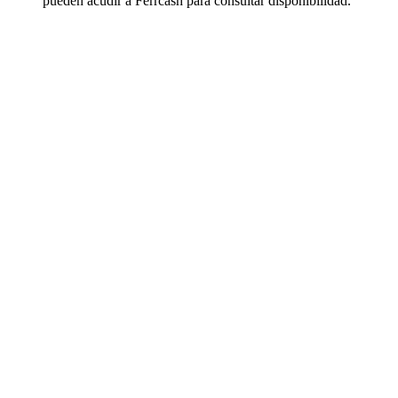
pueden acudir a Ferrcash para consultar disponibilidad.