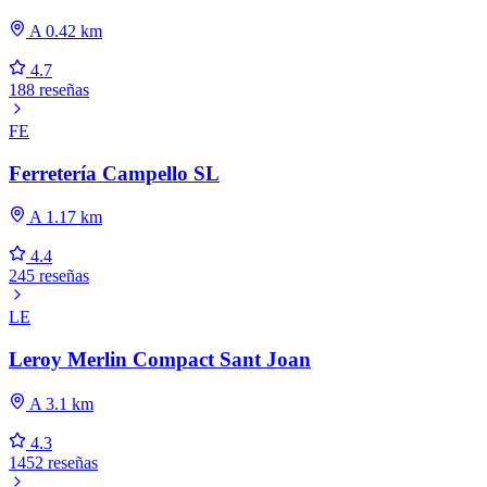
A 0.42 km
4.7
188 reseñas
FE
Ferretería Campello SL
A 1.17 km
4.4
245 reseñas
LE
Leroy Merlin Compact Sant Joan
A 3.1 km
4.3
1452 reseñas