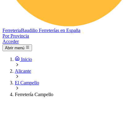
Ferreteria
Baudilio
Ferreterías en España
Por Provincia
Acceder
Abrir menú
Inicio
Alicante
El Campello
Ferretería Campello