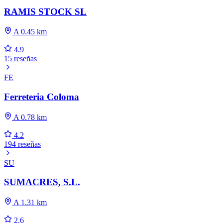
RAMIS STOCK SL
A 0.45 km
4.9
15 reseñas
FE
Ferreteria Coloma
A 0.78 km
4.2
194 reseñas
SU
SUMACRES, S.L.
A 1.31 km
2.6