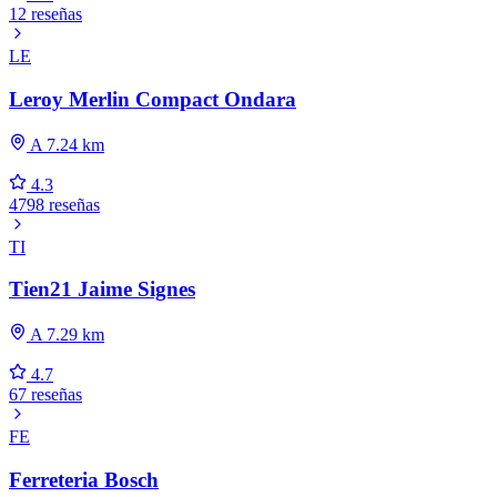
12 reseñas
LE
Leroy Merlin Compact Ondara
A 7.24 km
4.3
4798 reseñas
TI
Tien21 Jaime Signes
A 7.29 km
4.7
67 reseñas
FE
Ferreteria Bosch