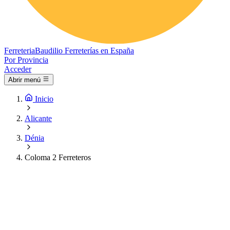
Ferreteria
Baudilio
Ferreterías en España
Por Provincia
Acceder
Abrir menú
Inicio
Alicante
Dénia
Coloma 2 Ferreteros