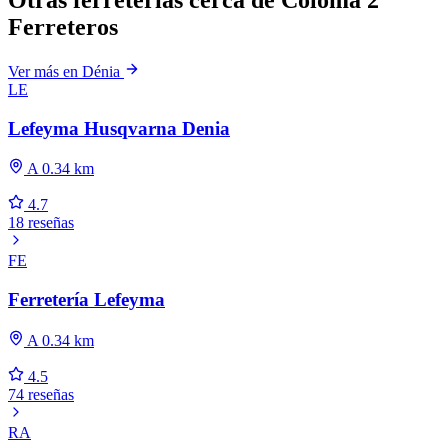
Otras ferreterías cerca de Coloma 2
Ferreteros
Ver más en Dénia
LE
Lefeyma Husqvarna Denia
A 0.34 km
4.7
18 reseñas
FE
Ferretería Lefeyma
A 0.34 km
4.5
74 reseñas
RA