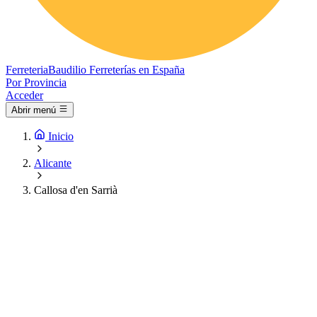
Ferreteria
Baudilio
Ferreterías en España
Por Provincia
Acceder
Abrir menú
Inicio
Alicante
Callosa d'en Sarrià