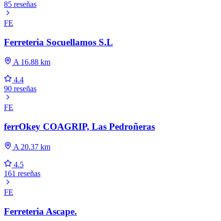
85 reseñas
FE
Ferreteria Socuellamos S.L
A 16.88 km
4.4
90 reseñas
FE
ferrOkey COAGRIP, Las Pedroñeras
A 20.37 km
4.5
161 reseñas
FE
Ferreteria Ascape.