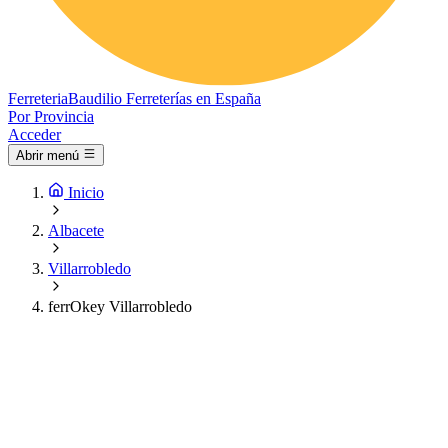
Ferreteria
Baudilio
Ferreterías en España
Por Provincia
Acceder
Abrir menú
Inicio
Albacete
Villarrobledo
ferrOkey Villarrobledo