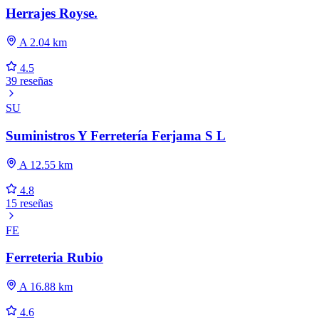
Herrajes Royse.
A 2.04 km
4.5
39 reseñas
SU
Suministros Y Ferretería Ferjama S L
A 12.55 km
4.8
15 reseñas
FE
Ferreteria Rubio
A 16.88 km
4.6