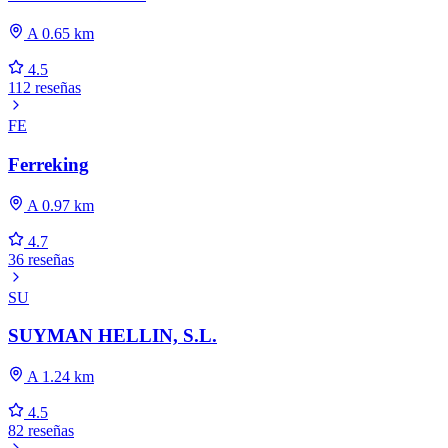
A 0.65 km
4.5
112 reseñas
FE
Ferreking
A 0.97 km
4.7
36 reseñas
SU
SUYMAN HELLIN, S.L.
A 1.24 km
4.5
82 reseñas