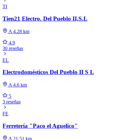
TI
Tien21 Electro. Del Pueblo II,S.L
A 4.28 km
4.9
30 reseñas
EL
Electrodomésticos Del Pueblo II S L
A 4.6 km
5
3 reseñas
FE
Ferretería "Paco el Aguelico"
A 21.51 km