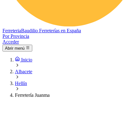
Ferreteria
Baudilio
Ferreterías en España
Por Provincia
Acceder
Abrir menú
Inicio
Albacete
Hellín
Ferretería Juanma