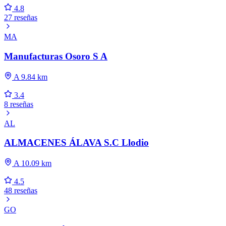
4.8
27 reseñas
MA
Manufacturas Osoro S A
A 9.84 km
3.4
8 reseñas
AL
ALMACENES ÁLAVA S.C Llodio
A 10.09 km
4.5
48 reseñas
GO