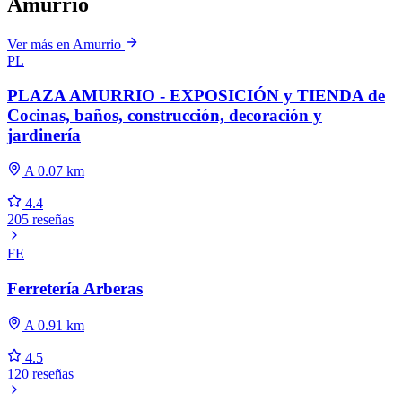
Amurrio
Ver más en Amurrio
PL
PLAZA AMURRIO - EXPOSICIÓN y TIENDA de
Cocinas, baños, construcción, decoración y
jardinería
A 0.07 km
4.4
205 reseñas
FE
Ferretería Arberas
A 0.91 km
4.5
120 reseñas