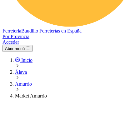
Ferreteria
Baudilio
Ferreterías en España
Por Provincia
Acceder
Abrir menú
Inicio
Álava
Amurrio
Market Amurrio