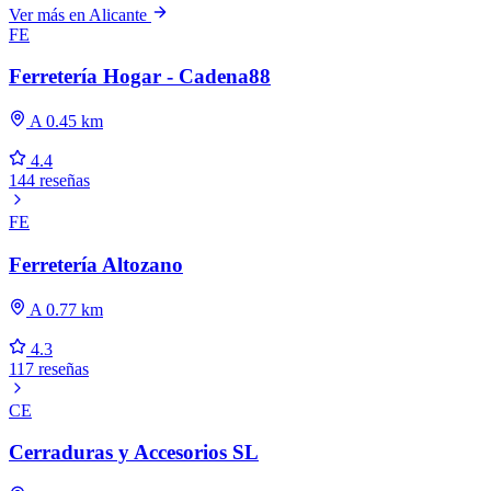
Ver más en Alicante
FE
Ferretería Hogar - Cadena88
A 0.45 km
4.4
144 reseñas
FE
Ferretería Altozano
A 0.77 km
4.3
117 reseñas
CE
Cerraduras y Accesorios SL