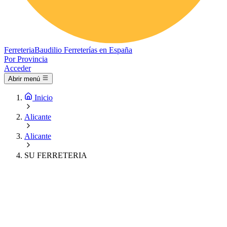
Ferreteria
Baudilio
Ferreterías en España
Por Provincia
Acceder
Abrir menú
Inicio
Alicante
Alicante
SU FERRETERIA