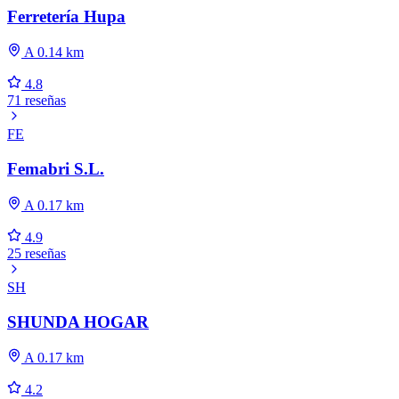
Ferretería Hupa
A 0.14 km
4.8
71 reseñas
FE
Femabri S.L.
A 0.17 km
4.9
25 reseñas
SH
SHUNDA HOGAR
A 0.17 km
4.2