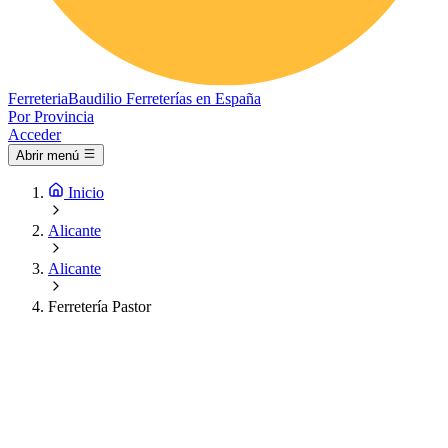
Ferreteria
Baudilio
Ferreterías en España
Por Provincia
Acceder
Abrir menú
Inicio
Alicante
Alicante
Ferretería Pastor