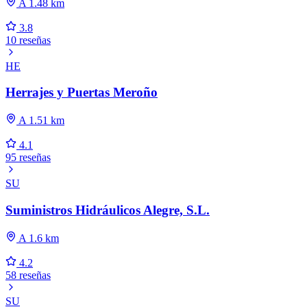
A 1.48 km
3.8
10 reseñas
HE
Herrajes y Puertas Meroño
A 1.51 km
4.1
95 reseñas
SU
Suministros Hidráulicos Alegre, S.L.
A 1.6 km
4.2
58 reseñas
SU