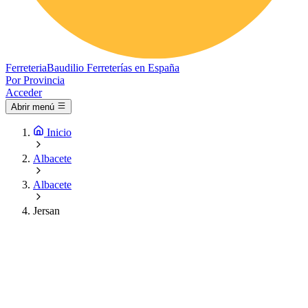
Ferreteria
Baudilio
Ferreterías en España
Por Provincia
Acceder
Abrir menú
Inicio
Albacete
Albacete
Jersan