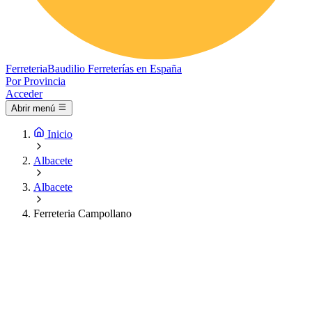
Ferreteria
Baudilio
Ferreterías en España
Por Provincia
Acceder
Abrir menú
Inicio
Albacete
Albacete
Ferreteria Campollano