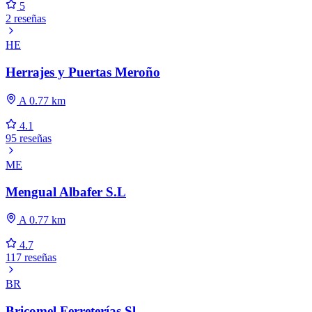
5
2 reseñas
HE
Herrajes y Puertas Meroño
A 0.77 km
4.1
95 reseñas
ME
Mengual Albafer S.L
A 0.77 km
4.7
117 reseñas
BR
Bricomel Ferreterías Sl