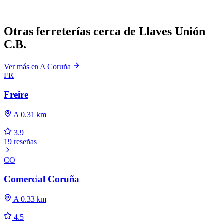
Otras ferreterías cerca de Llaves Unión
C.B.
Ver más en A Coruña
FR
Freire
A 0.31 km
3.9
19 reseñas
CO
Comercial Coruña
A 0.33 km
4.5