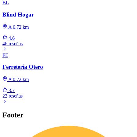
BL
Blind Hogar
A 0.72 km
4.6
46 reseñas
FE
Ferretería Otero
A 0.72 km
3.7
22 reseñas
Footer