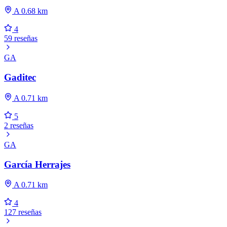
A 0.68 km
4
59 reseñas
GA
Gaditec
A 0.71 km
5
2 reseñas
GA
García Herrajes
A 0.71 km
4
127 reseñas