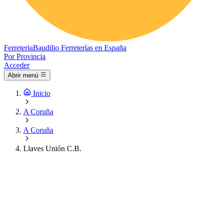
Ferreteria
Baudilio
Ferreterías en España
Por Provincia
Acceder
Abrir menú
Inicio
A Coruña
A Coruña
Llaves Unión C.B.